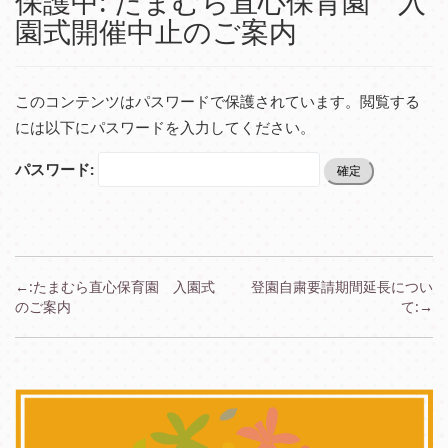
保護中: たまむら直心保育園 入
園式開催中止のご案内
このコンテンツはパスワードで保護されています。閲覧する
には以下にパスワードを入力してください。
パスワード:
投
←:たまむら直心保育園 入園式
登園自粛要請期間延長につい
稿
のご案内
て:→
ナ
ビ
ゲ
ー
シ