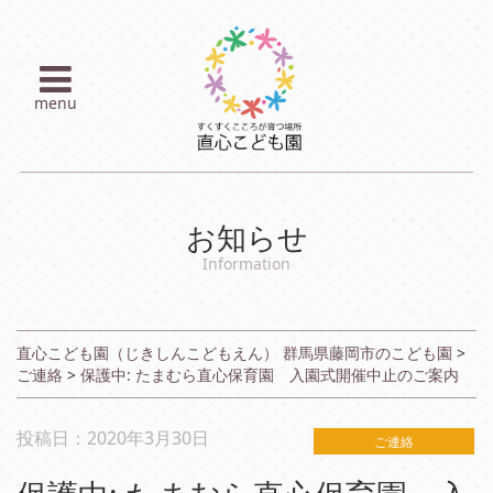
コ
ン
テ
ン
ツ
menu
へ
ス
キ
ッ
プ
お知らせ
Information
直心こども園（じきしんこどもえん） 群馬県藤岡市のこども園
>
ご連絡
>
保護中: たまむら直心保育園 入園式開催中止のご案内
投稿日：2020年3月30日
ご連絡